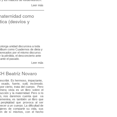
Leer más
maternidad como
tica (desvíos y
otorga unidad discursiva a toda
o Álbum como Cuadernos de dieta y
avesados por el mismo discurso.
 la pérdida, el desconcierto ante
 ante el pasado.
Leer más
Beatríz Novaro
 describir. Es hermoso, impactante,
e, osado, fuerte, sutil, incómodo.
or cierto, trata del cuerpo. Pero
imera vista es un libro sobre el
ucción y la maternidad. Pero si lo
ado, nos daremos cuenta que va
femenina, es también un libro que
 perplejidad que provoca al ser
cer a un cuerpo. La dificultad de
jeres de compartir su vida, sus
nen de sí mismos, con el hecho