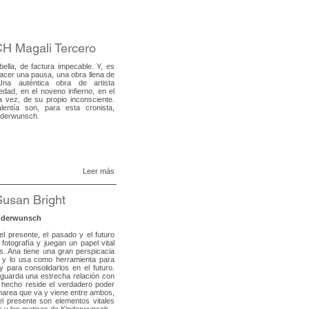
Magali Tercero
ella, de factura impecable. Y, es
acer una pausa, una obra llena de
Una auténtica obra de artista
edad, en el noveno infierno, en el
a vez, de su propio inconsciente.
lentía son, para esta cronista,
nderwunsch.
Leer más
san Bright
inderwunsch
l presente, el pasado y el futuro
otografía y juegan un papel vital
s. Ana tiene una gran perspicacia
, y lo usa como herramienta para
para consolidarlos en el futuro.
guarda una estrecha relación con
 hecho reside el verdadero poder
marea que va y viene entre ambos,
el presente son elementos vitales
s y los matices de Kinderwunsch.