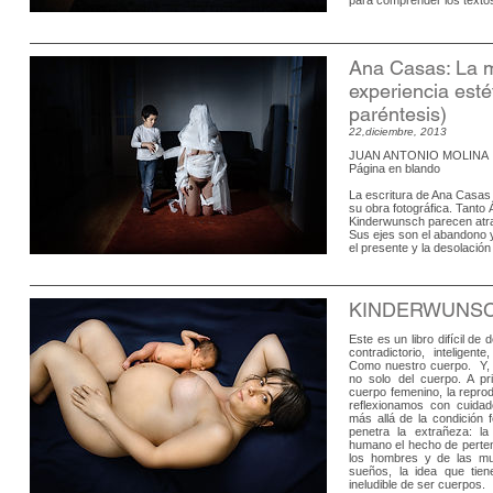
Ana Casas: La 
experiencia esté
paréntesis)
22,diciembre, 2013
JUAN ANTONIO MOLINA
Página en blando
La escritura de Ana Casas 
su obra fotográfica. Tant
Kinderwunsch parecen atr
Sus ejes son el abandono y
el presente y la desolación
KINDERWUNSCH 
Este es un libro difícil de
contradictorio, inteligent
Como nuestro cuerpo. Y, p
no solo del cuerpo. A pr
cuerpo femenino, la reprod
reflexionamos con cuid
más allá de la condición 
penetra la extrañeza: la
humano el hecho de pertene
los hombres y de las mu
sueños, la idea que tie
ineludible de ser cuerpos.