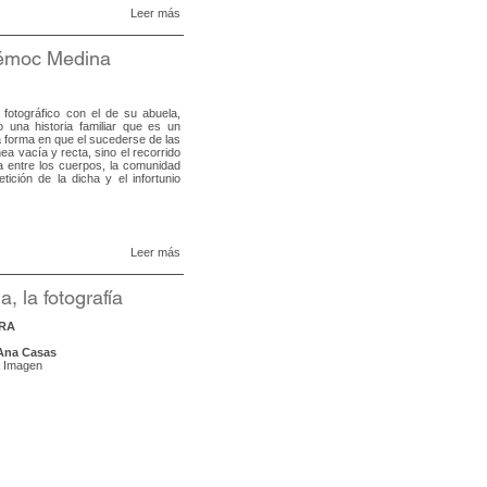
Leer más
émoc Medina
 fotográfico con el de su abuela,
una historia familiar que es un
 forma en que el sucederse de las
ea vacía y recta, sino el recorrido
a entre los cuerpos, la comunidad
ición de la dicha y el infortunio
Leer más
a, la fotografía
RA
Ana Casas
 Imagen