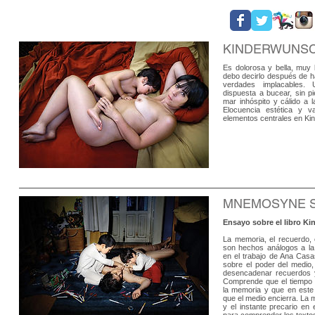
KINDERWUNSCH 
Es dolorosa y bella, muy b
debo decirlo después de h
verdades implacables. 
dispuesta a bucear, sin pi
mar inhóspito y cálido a l
Elocuencia estética y va
elementos centrales en Ki
MNEMOSYNE Su
Ensayo sobre el libro K
La memoria, el recuerdo, e
son hechos análogos a la f
en el trabajo de Ana Casa
sobre el poder del medio
desencadenar recuerdos y 
Comprende que el tiempo 
la memoria y que en este
que el medio encierra. La 
y el instante precario en 
para comprender los texto