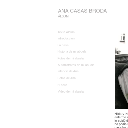
ANA CASAS BRODA
ÁLBUM
Texto Álbum
Introducción
La casa
Historia de mi abuela
Fotos de mi abuela
Autorretratos de mi abuela
Infancia de Ana
Fotos de Ana
El asilo
Video de mi abuela
Hilda y K
enfermó d
lo cuidó 
no podía 
casa hoga