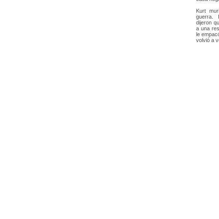
Kurt mur
guerra.
dijeron q
a una res
le empac
volvió a v