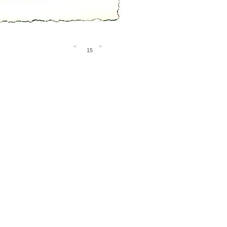
<
>
15