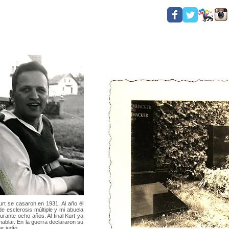
urt se casaron en 1931. Al año él
e esclerosis múltiple y mi abuela
durante ocho años. Al final Kurt ya
hablar. En la guerra declararon su
r judío.