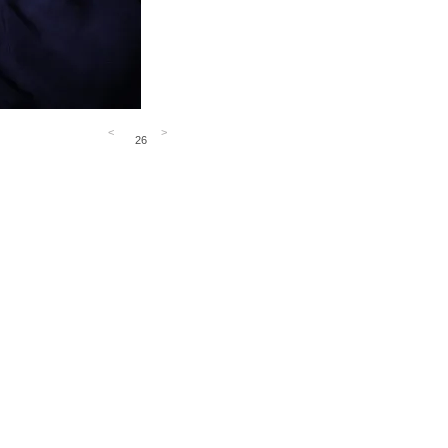
<
>
26