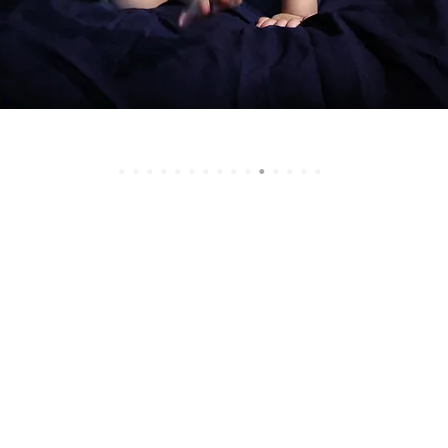
•
•
•
•
•
•
•
•
•
•
•
•
•
•
•