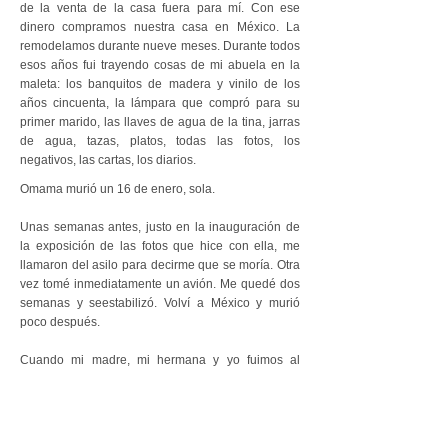
de la venta de la casa fuera para mí. Con ese
dinero compramos nuestra casa en México. La
remodelamos durante nueve meses. Durante todos
esos años fui trayendo cosas de mi abuela en la
maleta: los banquitos de madera y vinilo de los
años cincuenta, la lámpara que compró para su
primer marido, las llaves de agua de la tina, jarras
de agua, tazas, platos, todas las fotos, los
negativos, las cartas, los diarios.
Omama murió un 16 de enero, sola.
Unas semanas antes, justo en la inauguración de
la exposición de las fotos que hice con ella, me
llamaron del asilo para decirme que se moría. Otra
vez tomé inmediatamente un avión. Me quedé dos
semanas y seestabilizó. Volví a México y murió
poco después.
Cuando mi madre, mi hermana y yo fuimos al
entierro llevaba dos semanas muerta. La tenían en
refrigeración. Toqué su piel, tan fría. Le tomé fotos.
Pero sigo sin revelarlas.