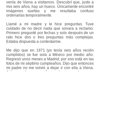
venía de Viena a visitarnos. Descubrí que, justo a
mis seis años, hay un hueco. Únicamente encontré
imágenes sueltas y me resultaba confuso
ordenarlas temporalmente.
Llamé a mi madre y le hice preguntas. Tuve
cuidado de no decir nada que sonara a reclamo.
Primero pregunté por fechas y solo después de un
rato hice dos o tres preguntas más complejas.
Estaba dispuesta a contestarme.
Me dijo que en 1971 (yo tenía seis años recién
cumplidos) se fue sola a México por medio año.
Regresó unos meses a Madrid, por eso está en las
fotos de mi séptimo cumpleaños. Dijo que entonces
mi padre no me volvió a dejar ir con ella a Viena.
Así que se fue por un año y no la vi una sola vez.
T
e dejé porque la mujer de mi padre me convenció
de que así tu papá se daría cuenta de que no podía
hacerse cargo de ti,
dijo.
También me contó que en el verano siguiente, en
1973, mi padre accedió a dejarme ir a Viena en las
vacaciones. Volví a Madrid en septiembre, y ella se
fue otra vez a México. Medio año después, mi
padre volvió a dejarme ir con ella. Esta vez para
siempre.
¿Por qué me dejó ir?
, le pregunté.
Porque
el chantaje no le funcionó y ya no quiso cuidarte.
Martín tiene seis años ahora.