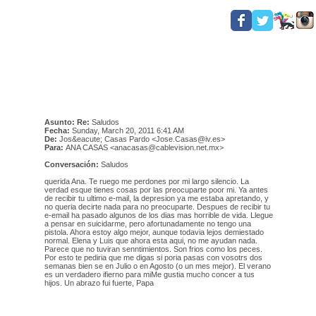
Asunto: Re:
Saludos
Fecha:
Sunday, March 20, 2011 6:41 AM
De:
Jos&eacute; Casas Pardo <
Jose.Casas@iv.es
>
Para:
ANA CASAS <
anacasas@cablevision.net.mx
>
Conversación:
Saludos
querida Ana. Te ruego me perdones por mi largo silencio. La
verdad esque tienes cosas por las preocuparte poor mi. Ya antes
de recibir tu ultimo e-mail, la depresion ya me estaba apretando, y
no queria decirte nada para no preocuparte. Despues de recibir tu
e-email ha pasado algunos de los dias mas horrible de vida. Llegue
a pensar en suicidarme, pero afortunadamente no tengo una
pistola. Ahora estoy algo mejor, aunque todavia lejos demiestado
normal. Elena y Luis que ahora esta aqui, no me ayudan nada.
Parece que no tuviran senntimientos. Son frios como los peces.
Por esto te pediria que me digas si poria pasas con vosotrs dos
semanas bien se en Julio o en Agosto (o un mes mejor). El verano
es un verdadero ifierno para miMe gustia mucho concer a tus
hijos. Un abrazo fui fuerte, Papa