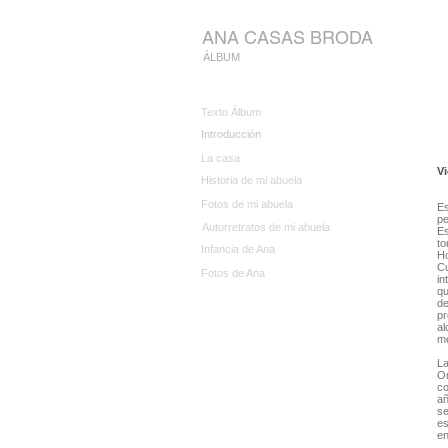
ANA CASAS BRODA
ÁLBUM
Texto Álbum
Introducción
La casa
Vi
Historia de mi abuela
Fotos de mi abuela
Es
pe
Autorretratos de mi abuela
Es
to
Infancia de Ana
Ho
Cu
Fotos de Ana
in
qu
de
pr
al
me
La
O
co
añ
se
es
en