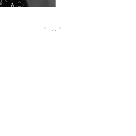
<
>
75