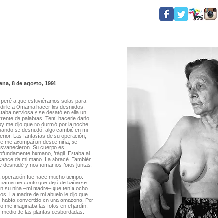
ena, 8 de agosto, 1991
peré a que estuviéramos solas para
dirle a Omama hacer los desnudos.
taba nerviosa y se desató en ella un
rrente de palabras. Temí hacerle daño.
y me dijo que no durmió por la noche.
ando se desnudó, algo cambió en mi
terior. Las fantasías de su operación,
e me acompañan desde niña, se
svanecieron. Su cuerpo es
ofundamente humano, frágil. Estaba al
cance de mi mano. La abracé. También
 desnudé y nos tomamos fotos juntas.
 operación fue hace mucho tiempo.
mama me contó que dejó de bañarse
n su niña –mi madre– que tenía ocho
os. La madre de mi abuelo le dijo que
 había convertido en una amazona. Por
o me imaginaba las fotos en el jardín,
 medio de las plantas desbordadas.