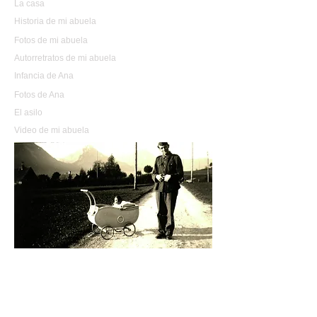
La casa
Historia de mi abuela
Fotos de mi abuela
Autorretratos de mi abuela
Infancia de Ana
Fotos de Ana
El asilo
Video de mi abuela
En 1943 nació Johanna, mi madre. Fue entonces
cuando se mudaron a la casa de Adolfstorgasse.
Mi madre dice que el abuelo era comunista. Tuvo